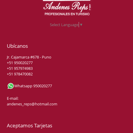
Select Language
▼
Ubícanos
Jr. Cajamarca #678 - Puno
+51 950020277
+51 957974983
+51 978470082
Whatsapp 950020277
E-mail:
andenes_reps@hotmail.com
Aceptamos Tarjetas